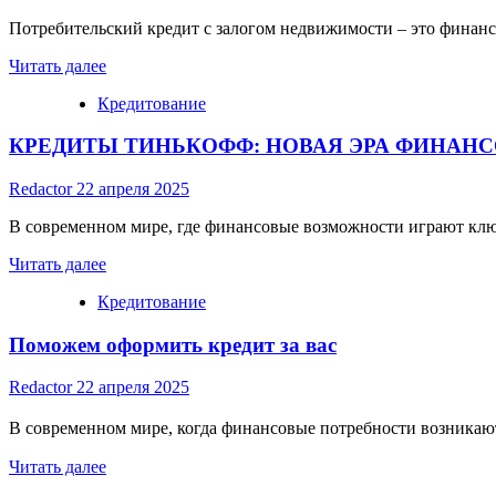
НАЛИЧИИ
СУЩЕСТВУЮЩЕГО
Потребительский кредит с залогом недвижимости – это финан
Read
Читать далее
more
Кредитование
about
Потребительский
КРЕДИТЫ ТИНЬКОФФ: НОВАЯ ЭРА ФИНАН
Кредит
с
Залогом
Redactor
22 апреля 2025
Недвижимости
В современном мире, где финансовые возможности играют ключ
Read
Читать далее
more
Кредитование
about
КРЕДИТЫ
Поможем оформить кредит за вас
ТИНЬКОФФ:
НОВАЯ
ЭРА
Redactor
22 апреля 2025
ФИНАНСОВОЙ
СВОБОДЫ
В современном мире, когда финансовые потребности возникают
Read
Читать далее
more