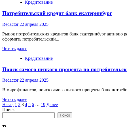
Кредитование
about
Поможем
Потребительский кредит банк екатеринбург
оформить
кредит
за
Redactor
22 апреля 2025
вас
Рынок потребительских кредитов банк екатеринбург активно р
оформить потребительский...
Read
Читать далее
more
Кредитование
about
Потребительский
Поиск самого низкого процента по потребительск
кредит
банк
екатеринбург
Redactor
22 апреля 2025
В мире финансов, поиск самого низкого процента банк потреб
Read
Читать далее
Пагинация
more
Назад
1
2
3
4
5
6
…
19
Далее
about
Поиск
записей
Поиск
Поиск
самого
низкого