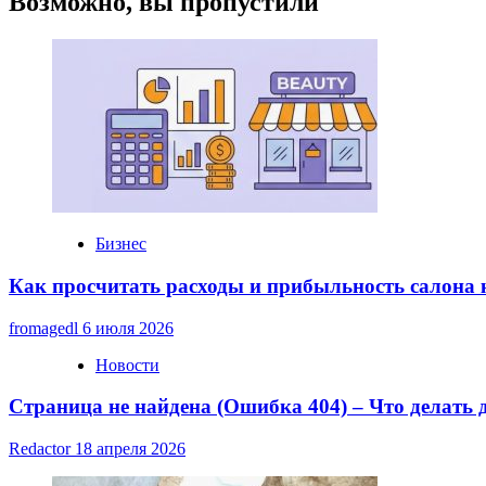
Возможно, вы пропустили
процента
по
потребительскому
кредиту:
стратегия
и
реалии
Бизнес
Как просчитать расходы и прибыльность салона
fromagedl
6 июля 2026
Новости
Страница не найдена (Ошибка 404) – Что делать
Redactor
18 апреля 2026