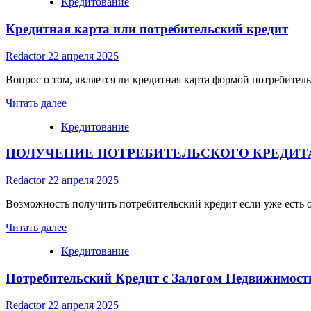
Кредитование
about
Как
Кредитная карта или потребительский кредит
оформить
кредит
онлайн
Redactor
22 апреля 2025
без
справки
Вопрос о том, является ли кредитная карта формой потребительс
Read
Читать далее
more
Кредитование
about
Кредитная
ПОЛУЧЕНИЕ ПОТРЕБИТЕЛЬСКОГО КРЕДИ
карта
или
потребительский
Redactor
22 апреля 2025
кредит
Возможность получить потребительский кредит если уже есть о
Read
Читать далее
more
Кредитование
about
ПОЛУЧЕНИЕ
Потребительский Кредит с Залогом Недвижимост
ПОТРЕБИТЕЛЬСКОГО
КРЕДИТА
ПРИ
Redactor
22 апреля 2025