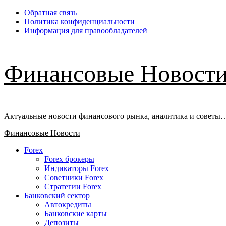
Перейти
Обратная связь
к
Политика конфиденциальности
содержимому
Информация для правообладателей
Финансовые Новост
Актуальные новости финансового рынка, аналитика и советы
Основное
Финансовые Новости
меню
Forex
Forex брокеры
Индикаторы Forex
Советники Forex
Стратегии Forex
Банковский сектор
Автокредиты
Банковские карты
Депозиты