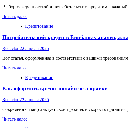
Выбор между ипотекой и потребительским кредитом – важный 
Read
Читать далее
more
Кредитование
about
Ипотека
Потребительский кредит в Бинбанке: анализ, ал
или
потребительский
кредит:
Redactor
22 апреля 2025
что
выбрать
Вот статья, оформленная в соответствии с вашими требованиям
Read
Читать далее
more
Кредитование
about
Потребительский
Как оформить кредит онлайн без справки
кредит
в
Бинбанке:
Redactor
22 апреля 2025
анализ,
альтернативы
Современный мир диктует свои правила, и скорость принятия 
и
Read
выбор
Читать далее
more