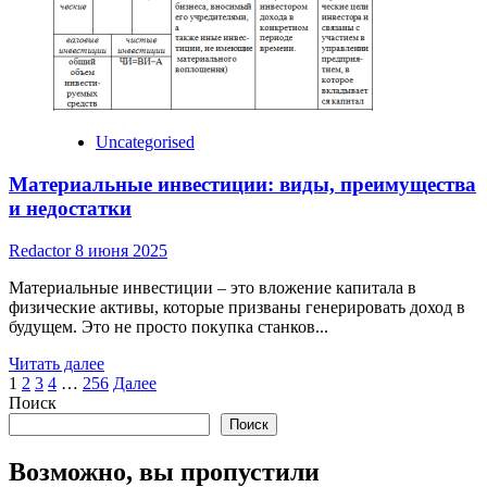
Uncategorised
Материальные инвестиции: виды, преимущества
и недостатки
Redactor
8 июня 2025
Материальные инвестиции – это вложение капитала в
физические активы, которые призваны генерировать доход в
будущем. Это не просто покупка станков...
Read
Читать далее
Пагинация
more
1
2
3
4
…
256
Далее
about
Поиск
записей
Материальные
Поиск
инвестиции:
виды,
Возможно, вы пропустили
преимущества