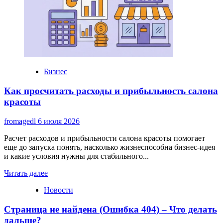
Бизнес
Как просчитать расходы и прибыльность салона
красоты
fromagedl
6 июля 2026
Расчет расходов и прибыльности салона красоты помогает
еще до запуска понять, насколько жизнеспособна бизнес-идея
и какие условия нужны для стабильного...
Read
Читать далее
more
Новости
about
Как
Страница не найдена (Ошибка 404) – Что делать
просчитать
расходы
дальше?