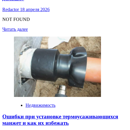
и
прибыльность
Redactor
18 апреля 2026
салона
красоты
NOT FOUND
Read
Читать далее
more
about
Страница
не
найдена
(Ошибка
404)
–
Что
делать
дальше?
Недвижимость
Ошибки при установке термоусаживающихся
манжет и как их избежать