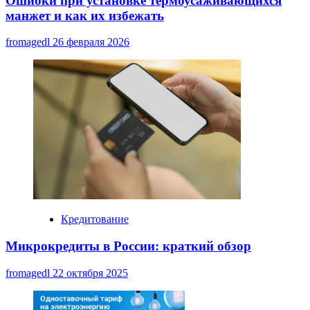
Ошибки при установке термоусаживающихся
манжет и как их избежать
fromagedl
26 февраля 2026
Кредитование
Микрокредиты в России: краткий обзор
fromagedl
22 октября 2025