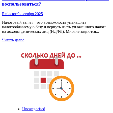
воспользоваться?
Redactor
9 октября 2025
Налоговый вычет – это возможность уменьшить
налогооблагаемую базу и вернуть часть уплаченного налога
на доходы физических лиц (НДФЛ). Многие задаются...
Read
Читать далее
more
about
Налоговый
вычет
в
России:
Сколько
раз
можно
воспользоваться?
Uncategorised