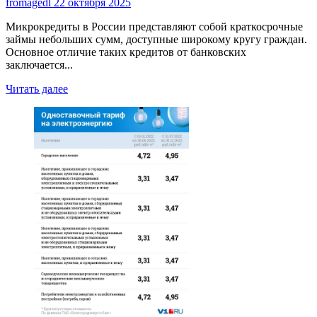
fromagedl
22 октября 2025
Микрокредиты в России представляют собой краткосрочные
займы небольших сумм, доступные широкому кругу граждан.
Основное отличие таких кредитов от банковских
заключается...
Read
Читать далее
more
about
Микрокредиты
в
России:
краткий
обзор