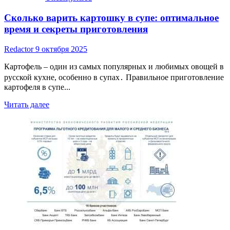
Сколько варить картошку в супе: оптимальное
время и секреты приготовления
Redactor
9 октября 2025
Картофель – один из самых популярных и любимых овощей в
русской кухне, особенно в супах․ Правильное приготовление
картофеля в супе...
Read
Читать далее
more
about
Сколько
варить
картошку
в
супе:
оптимальное
время
и
секреты
приготовления