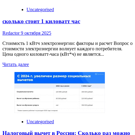
Uncategorised
сколько стоит 1 киловатт час
Redactor
9 октября 2025
Стоимость 1 кВтч электроэнергии: факторы и расчет Вопрос о
стоимости электроэнергии волнует каждого потребителя.
Цена одного киловатт-часа (кВт*ч) не является...
Read
Читать далее
more
about
сколько
стоит
1
киловатт
час
Uncategorised
Налоговый вычет в России: Сколько раз можно