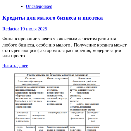
Uncategorised
Кредиты для малого бизнеса и ипотека
Redactor
19 июля 2025
Финансирование является ключевым аспектом развития
любого бизнеса, особенно малого․ Получение кредита может
стать решающим фактором для расширения, модернизации
или просто...
Read
Читать далее
more
about
Кредиты
для
малого
бизнеса
и
ипотека