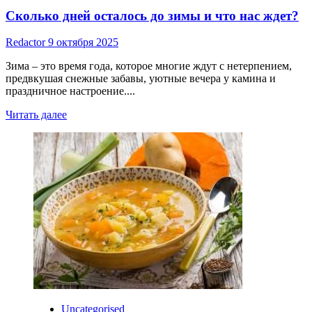
Сколько дней осталось до зимы и что нас ждет?
Redactor
9 октября 2025
Зима – это время года, которое многие ждут с нетерпением,
предвкушая снежные забавы, уютные вечера у камина и
праздничное настроение....
Read
Читать далее
more
about
Сколько
дней
осталось
до
зимы
и
что
нас
ждет?
Uncategorised