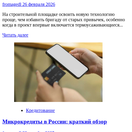
fromagedl
26 февраля 2026
На строительной площадке освоить новую технологию
проще, чем избавить бригаду от старых привычек, особенно
когда в проект впервые включается термоусаживающиеся...
Read
Читать далее
more
about
Ошибки
при
установке
термоусаживающихся
манжет
и
как
их
избежать
Кредитование
Микрокредиты в России: краткий обзор