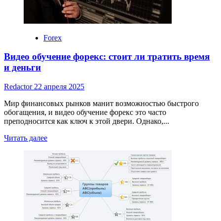
Forex
Видео обучение форекс: стоит ли тратить время
и деньги
Redactor
22 апреля 2025
Мир финансовых рынков манит возможностью быстрого
обогащения, и видео обучение форекс это часто
преподносится как ключ к этой двери. Однако,...
Read
Читать далее
more
about
Видео
обучение
форекс:
стоит
ли
тратить
время