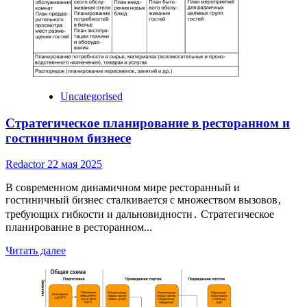
небольшого
и
малого
города
Uncategorised
Стратегическое планирование в ресторанном и
гостиничном бизнесе
Redactor
22 мая 2025
В современном динамичном мире ресторанный и
гостиничный бизнес сталкивается с множеством вызовов‚
требующих гибкости и дальновидности․ Стратегическое
планирование в ресторанном...
Read
Читать далее
more
about
Стратегическое
планирование