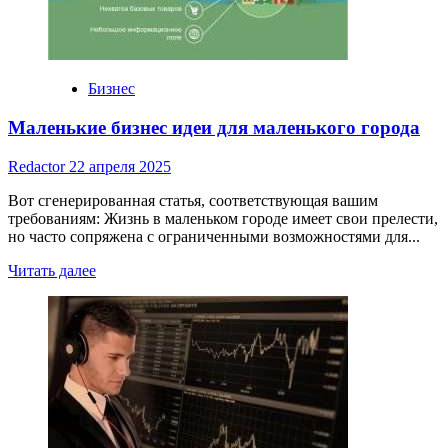
дому:
Вдохновение
для
начинающих
Бизнес
Маленькие бизнес идеи для маленького города
Redactor
22 апреля 2025
Вот сгенерированная статья, соответствующая вашим
требованиям: Жизнь в маленьком городе имеет свои прелести,
но часто сопряжена с ограниченными возможностями для...
Read
Читать далее
more
about
Маленькие
бизнес
идеи
для
маленького
города