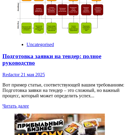
в
ресторанном
и
гостиничном
бизнесе
Uncategorised
Подготовка заявки на тендер: полное
руководство
Redactor
21 мая 2025
Вот пример статьи, соответствующей вашим требованиям:
Подготовка заявки на тендер – это сложный, но важный
процесс, который может определить успех...
Read
Читать далее
more
about
Подготовка
заявки
на