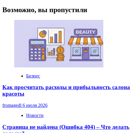
купли-
продажи
Возможно, вы пропустили
и
ипотека
Бизнес
Как просчитать расходы и прибыльность салона
красоты
fromagedl
6 июля 2026
Новости
Страница не найдена (Ошибка 404) – Что делать