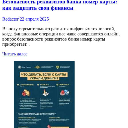
Безопасность реквизитов банка номер карты:
как защитить свои финансы
Redactor
22 апреля 2025
В эпоху стремительного развития цифровых технологий,
когда финансовые операции все чаще совершаются онлайн,
вопрос безопасности реквизитов банка номер карты
приобретает...
Read
Читать далее
more
about
Безопасность
реквизитов
банка
номер
карты:
как
защитить
свои
финансы