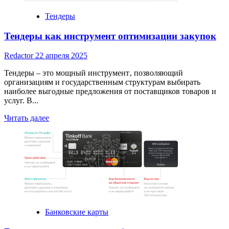
и
деньги
Тендеры
Тендеры как инструмент оптимизации закупок
Redactor
22 апреля 2025
Тендеры – это мощный инструмент‚ позволяющий
организациям и государственным структурам выбирать
наиболее выгодные предложения от поставщиков товаров и
услуг. В...
Read
Читать далее
more
about
Тендеры
как
инструмент
оптимизации
закупок
Банковские карты