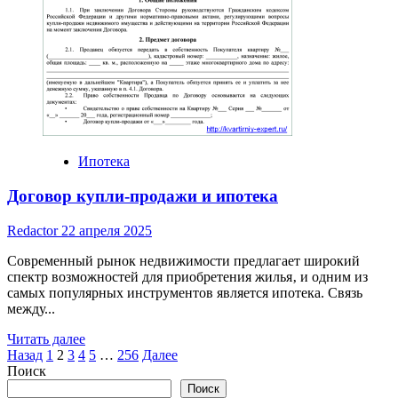
Ипотека
Договор купли-продажи и ипотека
Redactor
22 апреля 2025
Современный рынок недвижимости предлагает широкий
спектр возможностей для приобретения жилья‚ и одним из
самых популярных инструментов является ипотека. Связь
между...
Read
Читать далее
Пагинация
more
Назад
1
2
3
4
5
…
256
Далее
about
Поиск
записей
Договор
Поиск