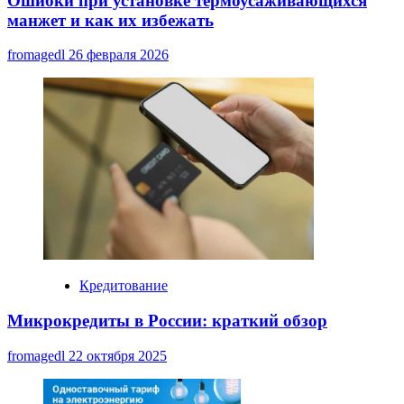
Ошибки при установке термоусаживающихся
манжет и как их избежать
fromagedl
26 февраля 2026
Кредитование
Микрокредиты в России: краткий обзор
fromagedl
22 октября 2025