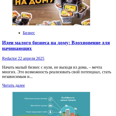
тендер:
полное
руководство
Бизнес
Идеи малого бизнеса на дому: Вдохновение для
начинающих
Redactor
22 апреля 2025
Начать малый бизнес с нуля‚ не выходя из дома‚ – мечта
многих. Это возможность реализовать свой потенциал‚ стать
независимым и...
Read
Читать далее
more
about
Идеи
малого
бизнеса
на