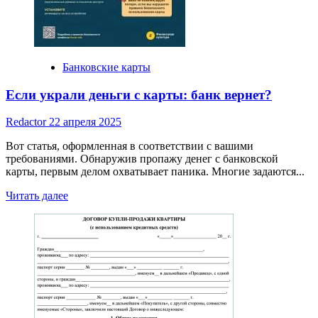
Банковские карты
Если украли деньги с карты: банк вернет?
Redactor
22 апреля 2025
Вот статья, оформленная в соответствии с вашими
требованиями. Обнаружив пропажу денег с банковской
карты, первым делом охватывает паника. Многие задаются...
Read
Читать далее
more
about
Если
украли
деньги
с
карты:
банк
вернет?