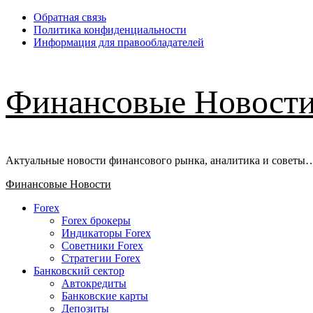
Перейти
Обратная связь
к
Политика конфиденциальности
содержимому
Информация для правообладателей
Финансовые Новост
Актуальные новости финансового рынка, аналитика и советы
Основное
Финансовые Новости
меню
Forex
Forex брокеры
Индикаторы Forex
Советники Forex
Стратегии Forex
Банковский сектор
Автокредиты
Банковские карты
Депозиты