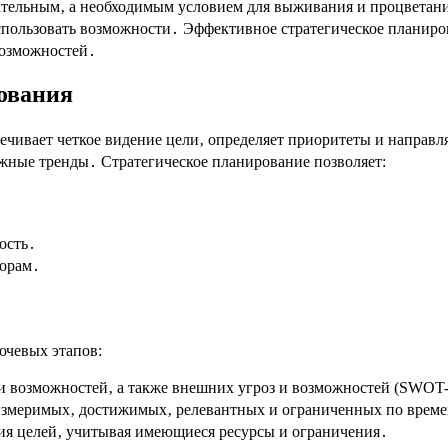
ательным‚ а необходимым условием для выживания и процветани
спользовать возможности․ Эффективное стратегическое планиро
возможностей․
ования
чивает четкое видение цели‚ определяет приоритеты и направля
ажные тренды․ Стратегическое планирование позволяет:
ость․
торам․
ючевых этапов:
и возможностей‚ а также внешних угроз и возможностей (SWOT-
 измеримых‚ достижимых‚ релевантных и ограниченных по врем
ия целей‚ учитывая имеющиеся ресурсы и ограничения․