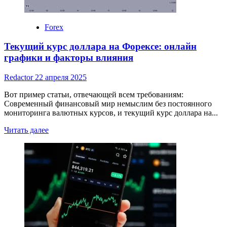
Forex
Текущий курс доллара на Форексе: онлайн
графики и факторы влияния
Redactor
22 апреля 2025
Вот пример статьи, отвечающей всем требованиям:
Современный финансовый мир немыслим без постоянного
мониторинга валютных курсов, и текущий курс доллара на...
Read
Читать далее
more
about
Текущий
курс
доллара
на
Форексе:
онлайн
графики
и