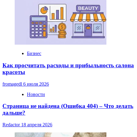
к
трейдингу
Бизнес
Как просчитать расходы и прибыльность салона
красоты
fromagedl
6 июля 2026
Новости
Страница не найдена (Ошибка 404) – Что делать
дальше?
Redactor
18 апреля 2026