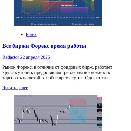
в
форекс
это
как
Forex
Все биржи Форекс время работы
Redactor
22 апреля 2025
Рынок Форекс, в отличие от фондовых бирж, работает
круглосуточно, предоставляя трейдерам возможность
торговать валютой в любое время суток. Однако это...
Read
Читать далее
more
about
Все
биржи
Форекс
время
работы