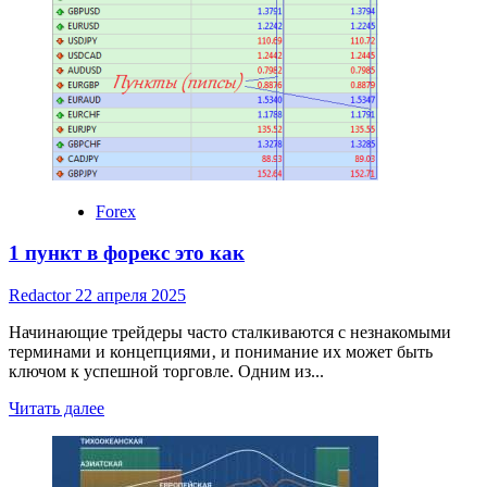
форекс
онлайн
и
нефтяные
котировки:
Взаимосвязь
и
влияние
на
валютные
пары
Forex
1 пункт в форекс это как
Redactor
22 апреля 2025
Начинающие трейдеры часто сталкиваются с незнакомыми
терминами и концепциями‚ и понимание их может быть
ключом к успешной торговле. Одним из...
Read
Читать далее
more
about
1
пункт