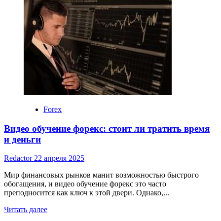
Forex
Видео обучение форекс: стоит ли тратить время
и деньги
Redactor
22 апреля 2025
Мир финансовых рынков манит возможностью быстрого
обогащения, и видео обучение форекс это часто
преподносится как ключ к этой двери. Однако,...
Read
Читать далее
more