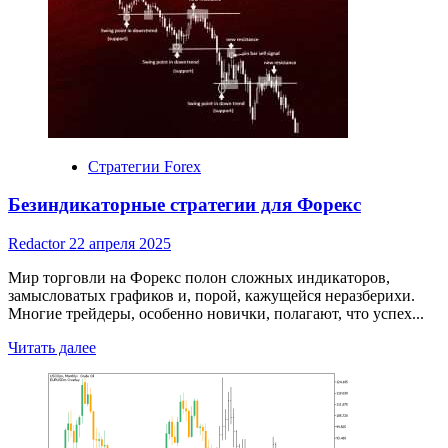
роботы
для
Форекс:
что
это
такое
и
как
они
Стратегии Forex
работают
Безиндикаторные стратегии для Форекс
Redactor
22 апреля 2025
Мир торговли на Форекс полон сложных индикаторов,
замысловатых графиков и, порой, кажущейся неразберихи.
Многие трейдеры, особенно новички, полагают, что успех...
Read
Читать далее
more
about
Безиндикаторные
стратегии
для