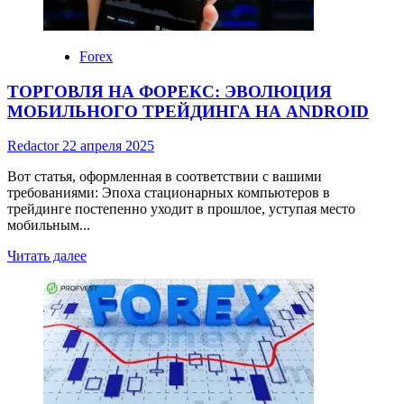
факторы
влияния
Forex
ТОРГОВЛЯ НА ФОРЕКС: ЭВОЛЮЦИЯ
МОБИЛЬНОГО ТРЕЙДИНГА НА ANDROID
Redactor
22 апреля 2025
Вот статья, оформленная в соответствии с вашими
требованиями: Эпоха стационарных компьютеров в
трейдинге постепенно уходит в прошлое, уступая место
мобильным...
Read
Читать далее
more
about
ТОРГОВЛЯ
НА
ФОРЕКС:
ЭВОЛЮЦИЯ
МОБИЛЬНОГО
ТРЕЙДИНГА
НА