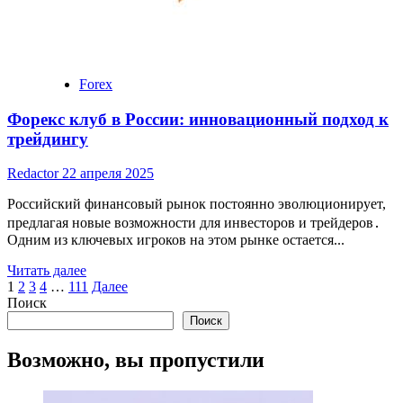
Forex
Форекс клуб в России: инновационный подход к
трейдингу
Redactor
22 апреля 2025
Российский финансовый рынок постоянно эволюционирует,
предлагая новые возможности для инвесторов и трейдеров․
Одним из ключевых игроков на этом рынке остается...
Read
Читать далее
Пагинация
more
1
2
3
4
…
111
Далее
about
Поиск
записей
Форекс
Поиск
клуб
в
Возможно, вы пропустили
России:
инновационный
подход