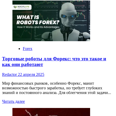
about
Видео
обучение
форекс:
стоит
ли
тратить
время
и
деньги
Forex
Торговые роботы для Форекс: что это такое и
как они работают
Redactor
22 апреля 2025
Мир финансовых рынков‚ особенно Форекс‚ манит
возможностью быстрого заработка‚ но требует глубоких
знаний и постоянного анализа. Для облегчения этой задачи...
Read
Читать далее
more
about
Торговые