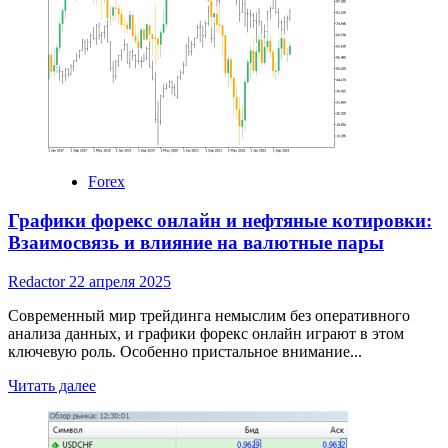
Форекс
Forex
Графики форекс онлайн и нефтяные котировки:
Взаимосвязь и влияние на валютные пары
Redactor
22 апреля 2025
Современный мир трейдинга немыслим без оперативного
анализа данных, и графики форекс онлайн играют в этом
ключевую роль. Особенно пристальное внимание...
Read
Читать далее
more
about
Графики