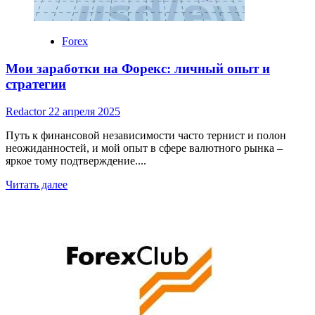
ANDROID
Forex
Мои заработки на Форекс: личный опыт и
стратегии
Redactor
22 апреля 2025
Путь к финансовой независимости часто тернист и полон
неожиданностей, и мой опыт в сфере валютного рынка –
яркое тому подтверждение....
Read
Читать далее
more
about
Мои
заработки
на
Форекс:
личный
опыт
и
стратегии