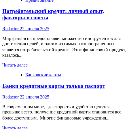
Кредитование
Потребительский кредит: личный опыт,
факторы и советы
Redactor
22 апреля 2025
Мир финансов предоставляет множество инструментов для
достижения целей, и одним из самых распространенных
является потребительский кредит․ Этот финансовый продукт,
казалось...
Read
Читать далее
more
Банковские карты
about
Потребительский
Банки кредитные карты только паспорт
кредит:
личный
опыт,
Redactor
22 апреля 2025
факторы
и
В современном мире‚ где скорость и удобство ценятся
советы
превыше всего‚ получение кредитной карты становится все
более доступным․ Многие финансовые учреждения...
Read
Читать далее