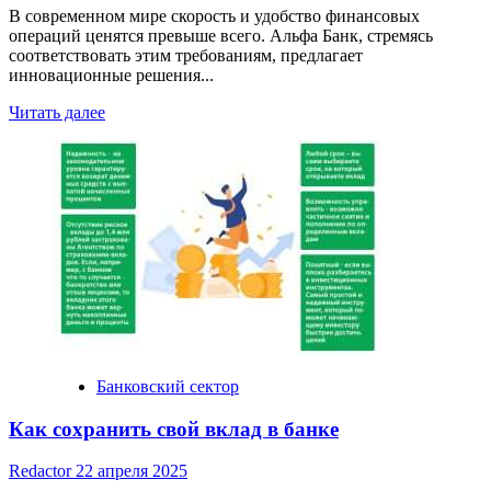
В современном мире скорость и удобство финансовых
операций ценятся превыше всего. Альфа Банк, стремясь
соответствовать этим требованиям, предлагает
инновационные решения...
Read
Читать далее
more
about
Альфа
Банк:
Перечисление
с
карты
на
карту
Банковский сектор
Как сохранить свой вклад в банке
Redactor
22 апреля 2025