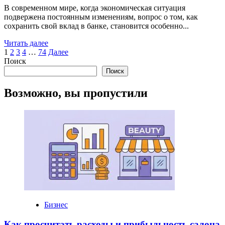
В современном мире, когда экономическая ситуация
подвержена постоянным изменениям, вопрос о том, как
сохранить свой вклад в банке, становится особенно...
Read
Читать далее
Пагинация
more
1
2
3
4
…
74
Далее
about
Поиск
записей
Как
Поиск
сохранить
свой
Возможно, вы пропустили
вклад
в
банке
Бизнес
Как просчитать расходы и прибыльность салона