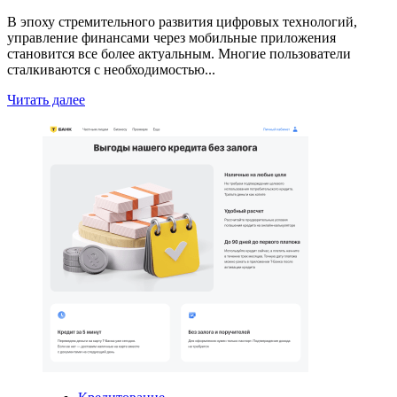
В эпоху стремительного развития цифровых технологий,
управление финансами через мобильные приложения
становится все более актуальным. Многие пользователи
сталкиваются с необходимостью...
Read
Читать далее
more
about
Как
подключить
две
карты
к
мобильному
банку:
инновационный
подход