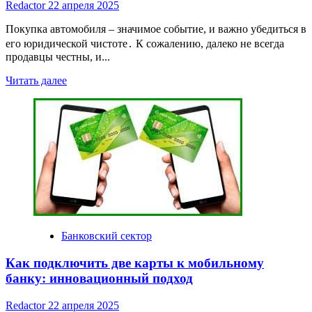
Redactor
22 апреля 2025
Покупка автомобиля – значимое событие, и важно убедиться в
его юридической чистоте․ К сожалению, далеко не всегда
продавцы честны, и...
Read
Читать далее
more
about
Как
проверить
автомобиль
на
кредит
перед
покупкой
Банковский сектор
Как подключить две карты к мобильному
банку: инновационный подход
Redactor
22 апреля 2025