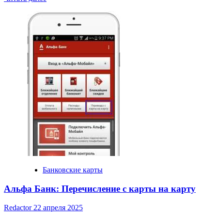
more
about
Банки
кредитные
карты
только
паспорт
Банковские карты
Альфа Банк: Перечисление с карты на карту
Redactor
22 апреля 2025