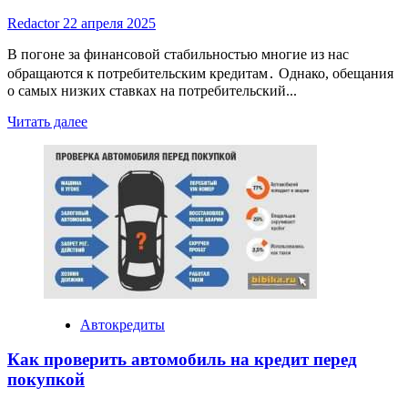
Redactor
22 апреля 2025
В погоне за финансовой стабильностью многие из нас
обращаются к потребительским кредитам․ Однако, обещания
о самых низких ставках на потребительский...
Read
Читать далее
more
about
Самые
низкие
ставки
на
потребительский
кредит:
как
найти
выгодные
условия
Автокредиты
Как проверить автомобиль на кредит перед
покупкой