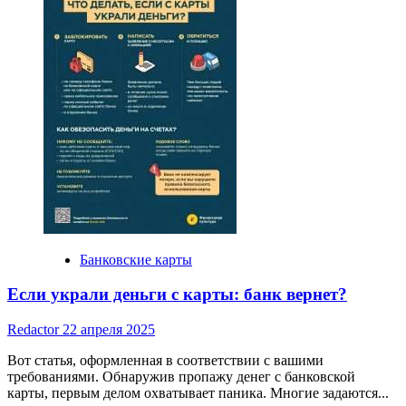
реквизитов
банка
номер
карты:
как
защитить
свои
финансы
Банковские карты
Если украли деньги с карты: банк вернет?
Redactor
22 апреля 2025
Вот статья, оформленная в соответствии с вашими
требованиями. Обнаружив пропажу денег с банковской
карты, первым делом охватывает паника. Многие задаются...