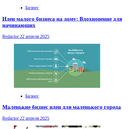
Бизнес
Идеи малого бизнеса на дому: Вдохновение для
начинающих
Redactor
22 апреля 2025
Бизнес
Маленькие бизнес идеи для маленького города
Redactor
22 апреля 2025