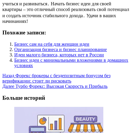
учиться и развиваться․ Начать бизнес идеи для своей
квартиры – это отличный способ реализовать свой потенциал
и создать источник стабильного дохода․ Удачи в ваших
начинаниях!
Похожие записи:
Бизнес сам на себя для женщин идеи
Организация бизнеса и бизнес планирование
Идеи малого бизнеса, которых нет в России
Бизнес идеи с минимальными вложениями в домашних
условиях
Post
Назад
Форекс брокеры с бездепозитным бонусом без
верификации: стоит ли рисковать
Navigation
Далее
Турбо Форекс: Высокая Скорость и Прибыль
Больше историй