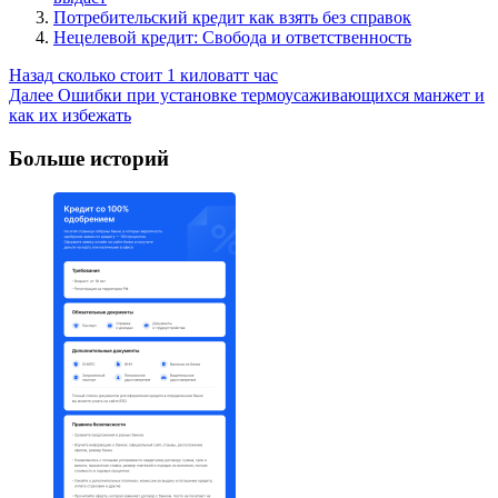
Потребительский кредит как взять без справок
Нецелевой кредит: Свобода и ответственность
Post
Назад
сколько стоит 1 киловатт час
Далее
Ошибки при установке термоусаживающихся манжет и
Navigation
как их избежать
Больше историй