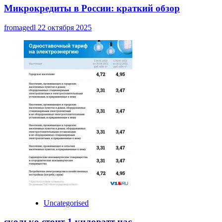
Микрокредиты в России: краткий обзор
fromagedl
22 октября 2025
Uncategorised
сколько стоит 1 киловатт час