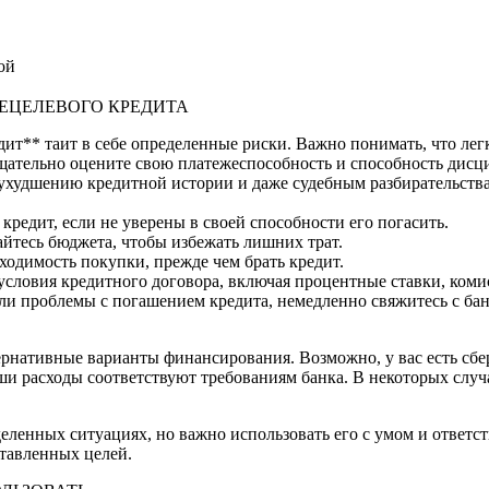
ой
ЕЦЕЛЕВОГО КРЕДИТА
ит** таит в себе определенные риски. Важно понимать, что лег
тщательно оцените свою платежеспособность и способность дисц
 ухудшению кредитной истории и даже судебным разбирательств
кредит, если не уверены в своей способности его погасить.
йтесь бюджета, чтобы избежать лишних трат.
ходимость покупки, прежде чем брать кредит.
 условия кредитного договора, включая процентные ставки, ком
кли проблемы с погашением кредита, немедленно свяжитесь с б
тернативные варианты финансирования. Возможно, у вас есть сб
аши расходы соответствуют требованиям банка. В некоторых слу
ленных ситуациях, но важно использовать его с умом и ответс
тавленных целей.