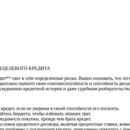
ЕЦЕЛЕВОГО КРЕДИТА
ит** таит в себе определенные риски. Важно понимать, что лег
тщательно оцените свою платежеспособность и способность дисц
 ухудшению кредитной истории и даже судебным разбирательств
кредит, если не уверены в своей способности его погасить.
йтесь бюджета, чтобы избежать лишних трат.
ходимость покупки, прежде чем брать кредит.
 условия кредитного договора, включая процентные ставки, ком
кли проблемы с погашением кредита, немедленно свяжитесь с б