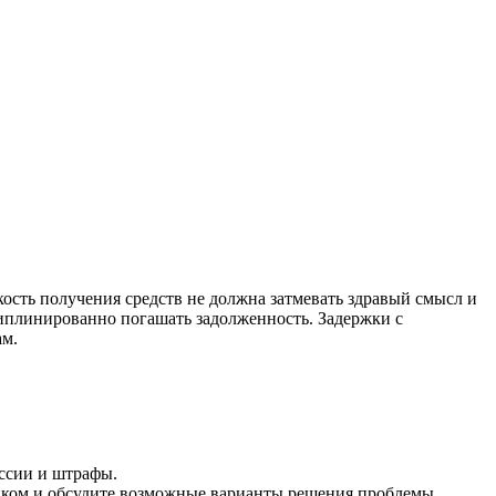
кость получения средств не должна затмевать здравый смысл и
иплинированно погашать задолженность. Задержки с
ам.
иссии и штрафы.
анком и обсудите возможные варианты решения проблемы.