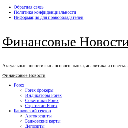
Перейти
Обратная связь
к
Политика конфиденциальности
содержимому
Информация для правообладателей
Финансовые Новост
Актуальные новости финансового рынка, аналитика и советы
Основное
Финансовые Новости
меню
Forex
Forex брокеры
Индикаторы Forex
Советники Forex
Стратегии Forex
Банковский сектор
Автокредиты
Банковские карты
Депозиты