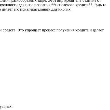
ния разнообразных задач. Этот вид кредита, в отличие от
озможности для использования **нецелевого кредита**, будь то
о делает его привлекательным для многих.
и средств. Это упрощает процесс получения кредита и делает
уациях: