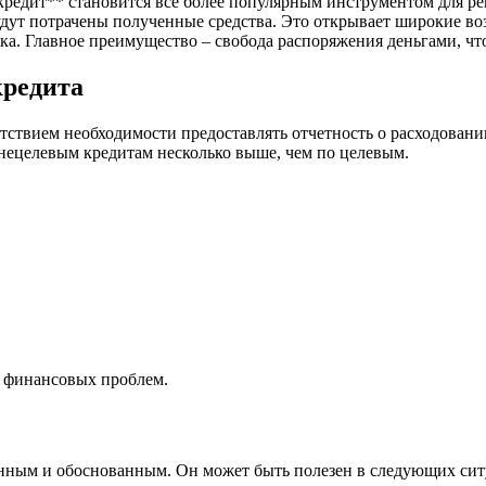
едит** становится все более популярным инструментом для реше
 будут потрачены полученные средства. Это открывает широкие в
ка. Главное преимущество – свобода распоряжения деньгами, чт
кредита
тствием необходимости предоставлять отчетность о расходовани
 нецелевым кредитам несколько выше, чем по целевым.
я финансовых проблем.
нным и обоснованным. Он может быть полезен в следующих сит