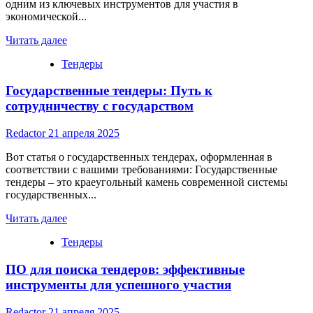
одним из ключевых инструментов для участия в
экономической...
Read
Читать далее
more
Тендеры
about
Все
Государственные тендеры: Путь к
тендеры
Нижегородской
сотрудничеству с государством
области
Redactor
21 апреля 2025
Вот статья о государственных тендерах, оформленная в
соответствии с вашими требованиями: Государственные
тендеры – это краеугольный камень современной системы
государственных...
Read
Читать далее
more
Тендеры
about
Государственные
ПО для поиска тендеров: эффективные
тендеры:
Путь
инструменты для успешного участия
к
сотрудничеству
Redactor
21 апреля 2025