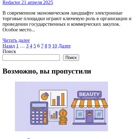
Redactor
21 апреля 2025
В современном экономическом ландшафте электронные
торговые площадки играют ключевую роль в организации и
проведении государственных и коммерческих закупок.
Особое место...
Read
Читать далее
Пагинация
more
Назад
1
…
3
4
5
6
7
8
9
10
Далее
about
Поиск
записей
Площадка
Поиск
Сбербанка
по
Возможно, вы пропустили
тендерам:
Обзор
и
перспективы
развития