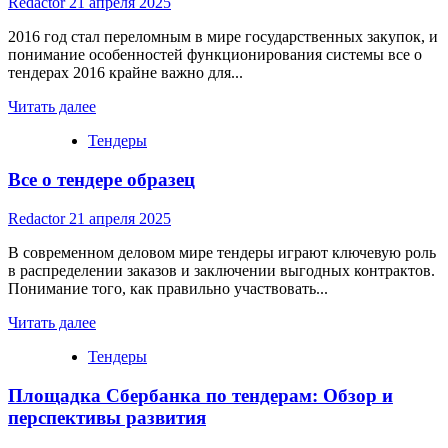
Redactor
21 апреля 2025
к
новым
2016 год стал переломным в мире государственных закупок, и
проектам
понимание особенностей функционирования системы все о
и
тендерах 2016 крайне важно для...
развитию
Read
компании
Читать далее
more
Тендеры
about
Все
Все о тендере образец
о
тендерах
2016
Redactor
21 апреля 2025
В современном деловом мире тендеры играют ключевую роль
в распределении заказов и заключении выгодных контрактов.
Понимание того, как правильно участвовать...
Read
Читать далее
more
Тендеры
about
Все
Площадка Сбербанка по тендерам: Обзор и
о
тендере
перспективы развития
образец