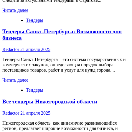
Следить за актуальными тендерами в Саратове...
Read
Читать далее
more
Тендеры
about
Поиск
Тендеры Санкт-Петербурга: Возможности для
тендеров
в
бизнеса
Саратове:
Эффективные
Redactor
21 апреля 2025
стратегии
и
Тендеры Санкт-Петербурга – это система государственных и
ключевые
коммерческих закупок, определяющая порядок выбора
аспекты
поставщиков товаров, работ и услуг для нужд города....
Read
Читать далее
more
Тендеры
about
Тендеры
Все тендеры Нижегородской области
Санкт-
Петербурга:
Возможности
Redactor
21 апреля 2025
для
бизнеса
Нижегородская область, как динамично развивающийся
регион, предлагает широкие возможности для бизнеса, и