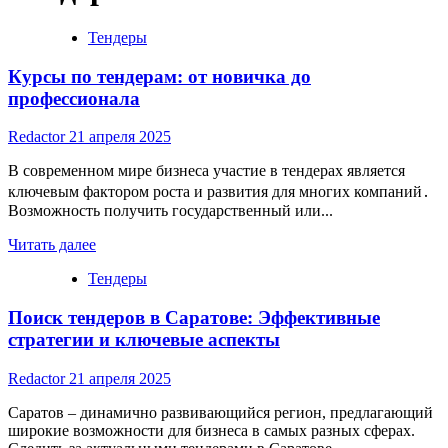
Тендеры
Курсы по тендерам: от новичка до
профессионала
Redactor
21 апреля 2025
В современном мире бизнеса участие в тендерах является
ключевым фактором роста и развития для многих компаний․
Возможность получить государственный или...
Read
Читать далее
more
Тендеры
about
Курсы
Поиск тендеров в Саратове: Эффективные
по
тендерам:
стратегии и ключевые аспекты
от
новичка
Redactor
21 апреля 2025
до
профессионала
Саратов – динамично развивающийся регион, предлагающий
широкие возможности для бизнеса в самых разных сферах.