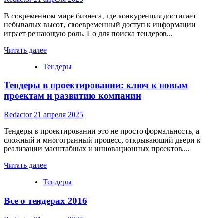
с
государством
В современном мире бизнеса‚ где конкуренция достигает
небывалых высот‚ своевременный доступ к информации
играет решающую роль. По для поиска тендеров...
Read
Читать далее
more
Тендеры
about
ПО
Тендеры в проектировании: ключ к новым
для
поиска
проектам и развитию компании
тендеров:
эффективные
Redactor
21 апреля 2025
инструменты
для
Тендеры в проектировании это не просто формальность, а
успешного
сложный и многогранный процесс, открывающий двери к
участия
реализации масштабных и инновационных проектов....
Read
Читать далее
more
Тендеры
about
Тендеры
Все о тендерах 2016
в
проектировании:
ключ