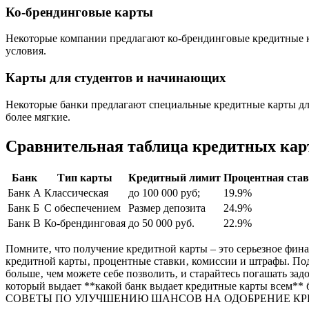
Ко-брендинговые карты
Некоторые компании предлагают ко-брендинговые кредитные ка
условия.
Карты для студентов и начинающих
Некоторые банки предлагают специальные кредитные карты дл
более мягкие.
Сравнительная таблица кредитных кар
Банк
Тип карты
Кредитный лимит
Процентная ста
Банк А
Классическая
до 100 000 руб;
19.9%
Банк Б
С обеспечением
Размер депозита
24.9%
Банк В
Ко-брендинговая
до 50 000 руб.
22.9%
Помните‚ что получение кредитной карты – это серьезное фина
кредитной карты‚ процентные ставки‚ комиссии и штрафы. Поду
больше‚ чем можете себе позволить‚ и старайтесь погашать за
который выдает **какой банк выдает кредитные карты всем** б
СОВЕТЫ ПО УЛУЧШЕНИЮ ШАНСОВ НА ОДОБРЕНИЕ КР