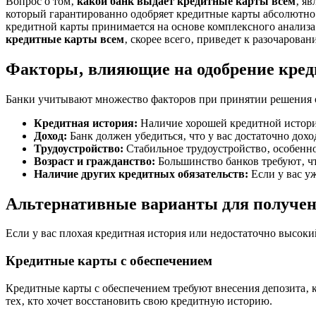
Вопрос о том‚
какой банк выдает кредитные карты всем
‚ яв
который гарантированно одобряет кредитные карты абсолютно
кредитной карты принимается на основе комплексного анализа 
кредитные карты всем
‚ скорее всего‚ приведет к разочарован
Факторы‚ влияющие на одобрение кре
Банки учитывают множество факторов при принятии решения о
Кредитная история:
Наличие хорошей кредитной истори
Доход:
Банк должен убедиться‚ что у вас достаточно дох
Трудоустройство:
Стабильное трудоустройство‚ особенно
Возраст и гражданство:
Большинство банков требуют‚ ч
Наличие других кредитных обязательств:
Если у вас у
Альтернативные варианты для получен
Если у вас плохая кредитная история или недостаточно высоки
Кредитные карты с обеспечением
Кредитные карты с обеспечением требуют внесения депозита‚ 
тех‚ кто хочет восстановить свою кредитную историю.