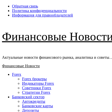
Перейти
Обратная связь
к
Политика конфиденциальности
содержимому
Информация для правообладателей
Финансовые Новост
Актуальные новости финансового рынка, аналитика и советы
Основное
Финансовые Новости
меню
Forex
Forex брокеры
Индикаторы Forex
Советники Forex
Стратегии Forex
Банковский сектор
Автокредиты
Банковские карты
Депозиты