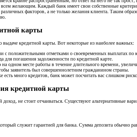
ляется крайне распространенным‚ но ответ на него не так прост‚
 всем желающим. Каждый банк имеет свои собственные критери
различных факторов‚ а не только желания клиента. Таким образ
ию.
дитной карты
 выдаче кредитной карты. Вот некоторые из наиболее важных:
и с положительными отметками о своевременных выплатах по к
ода для погашения задолженности по кредитной карте.
 на одном месте работы в течение длительного времени‚ увелич
тобы заявитель был совершеннолетним гражданином страны.
же есть много кредитов‚ банк может посчитать вас слишком рис
ия кредитной карты
й доход‚ не стоит отчаиваться. Существуют альтернативные вар
который служит гарантией для банка. Сумма депозита обычно ра