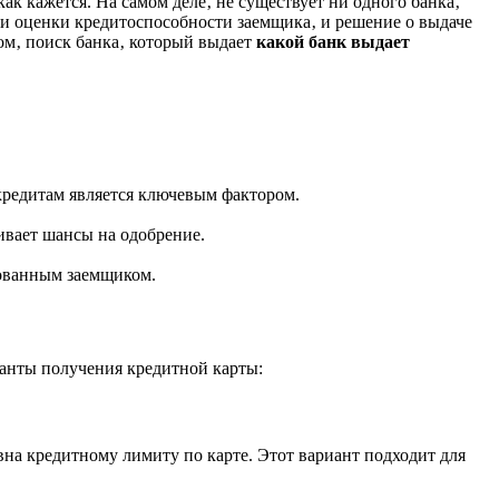
 как кажется. На самом деле‚ не существует ни одного банка‚
и оценки кредитоспособности заемщика‚ и решение о выдаче
ом‚ поиск банка‚ который выдает
какой банк выдает
редитам является ключевым фактором.
ивает шансы на одобрение.
кованным заемщиком.
ианты получения кредитной карты:
вна кредитному лимиту по карте. Этот вариант подходит для