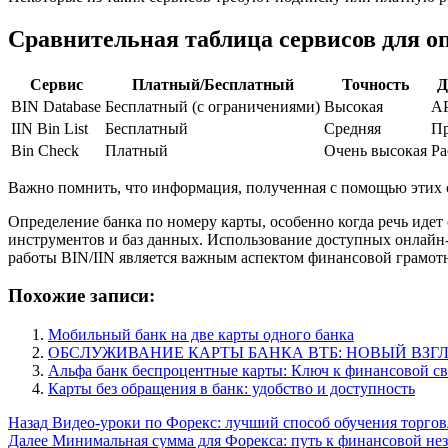
Сравнительная таблица сервисов для о
Сервис
Платный/Бесплатный
Точность
Д
BIN Database
Бесплатный (с ограничениями)
Высокая
AP
IIN Bin List
Бесплатный
Средняя
Пр
Bin Check
Платный
Очень высокая
Ра
Важно помнить, что информация, полученная с помощью этих се
Определение банка по номеру карты, особенно когда речь идет
инструментов и баз данных. Использование доступных онлай
работы BIN/IIN является важным аспектом финансовой грамот
Похожие записи:
Мобильный банк на две карты одного банка
ОБСЛУЖИВАНИЕ КАРТЫ БАНКА ВТБ: НОВЫЙ ВЗ
Альфа банк беспроцентные карты: Ключ к финансовой с
Карты без обращения в банк: удобство и доступность
Post
Назад
Видео-уроки по Форекс: лучший способ обучения торго
Далее
Минимальная сумма для Форекса: путь к финансовой не