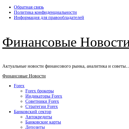
Перейти
Обратная связь
к
Политика конфиденциальности
содержимому
Информация для правообладателей
Финансовые Новост
Актуальные новости финансового рынка, аналитика и советы
Основное
Финансовые Новости
меню
Forex
Forex брокеры
Индикаторы Forex
Советники Forex
Стратегии Forex
Банковский сектор
Автокредиты
Банковские карты
Депозиты