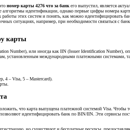
 это
номер карты 4276 что за банк
его выпустил, является акту
 алгоритмы идентификации, однако первые цифры номера карт
х работы этих систем и понять, как можно идентифицировать банк
личных ситуациях, например, при необходимости связаться с бан
ру карты
tion Number), или иногда как IIN (Issuer Identification Number)
м, установленным международными платежными системами, таким
4 – Visa, 5 – Mastercard).
рты.
та
оложить, что карта выпущена платежной системой Visa. Чтобы т
позволяют идентифицировать банк по BIN/IIN. Эти сервисы пос
регистрацию, но существуют и бесплатные ресурсы, предоставл