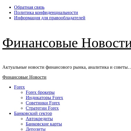
Перейти
Обратная связь
к
Политика конфиденциальности
содержимому
Информация для правообладателей
Финансовые Новост
Актуальные новости финансового рынка, аналитика и советы
Основное
Финансовые Новости
меню
Forex
Forex брокеры
Индикаторы Forex
Советники Forex
Стратегии Forex
Банковский сектор
Автокредиты
Банковские карты
Депозиты