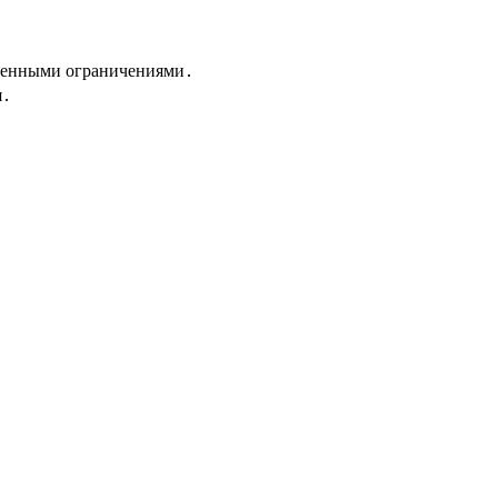
еленными ограничениями․
я․
․