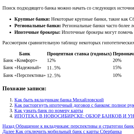
Поиск подходящего банка можно начать со следующих источни
Крупные банки:
Некоторые крупные банки, такие как Сб
Региональные банки:
Региональные банки часто более л
Ипотечные брокеры:
Ипотечные брокеры могут помочь в
Рассмотрим сравнительную таблицу некоторых гипотетических
Банк
Процентная ставка (годовых)
Первонач
Банк «Комфорт»
12%
20%
Банк «Надежный»
15%
11․5%
Банк «Перспектива»
10%
12․5%
Похожие записи:
Как быть вкладчикам банка Михайловский
Как расторгнуть ипотечный договор с банком: полное ру
Как узнать банк по номеру карты
ИПОТЕКА В НОВОСИБИРСКЕ: ОБЗОР БАНКОВ И 
Post
Назад
Обращение к вкладчикам: перспективы и стратегии банк
Далее
Как отключить мобильный банк с карты Сбербанка