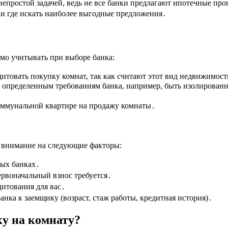
епростой задачей, ведь не все банки предлагают ипотечные про
 и где искать наиболее выгодные предложения․
имо учитывать при выборе банка:
дитовать покупку комнат, так как считают этот вид недвижимос
 определенным требованиям банка, например, быть изолированно
коммунальной квартире на продажу комнаты․
е внимание на следующие факторы:
ных банках․
рвоначальный взнос требуется․
итования для вас․
нка к заемщику (возраст, стаж работы, кредитная история)․
ку на комнату?