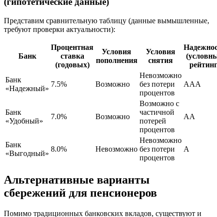
(гипотетические данные)
Представим сравнительную таблицу (данные вымышленные,
требуют проверки актуальности):
Процентная
Надежно
Условия
Условия
Банк
ставка
(условн
пополнения
снятия
(годовых)
рейтинг
Невозможно
Банк
7.5%
Возможно
без потери
AAA
«Надежный»
процентов
Возможно с
Банк
частичной
7.0%
Возможно
AA
«Удобный»
потерей
процентов
Невозможно
Банк
8.0%
Невозможно
без потери
A
«Выгодный»
процентов
Альтернативные варианты
сбережений для пенсионеров
Помимо традиционных банковских вкладов, существуют и