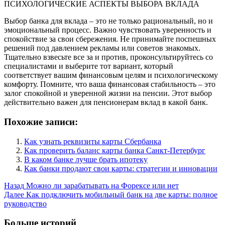
ПСИХОЛОГИЧЕСКИЕ АСПЕКТЫ ВЫБОРА ВКЛАДА
Выбор банка для вклада – это не только рациональный, но и
эмоциональный процесс. Важно чувствовать уверенность и
спокойствие за свои сбережения. Не принимайте поспешных
решений под давлением рекламы или советов знакомых.
Тщательно взвесьте все за и против, проконсультируйтесь со
специалистами и выберите тот вариант, который
соответствует вашим финансовым целям и психологическому
комфорту. Помните, что ваша финансовая стабильность – это
залог спокойной и уверенной жизни на пенсии. Этот выбор
действительно важен для пенсионерам вклад в какой банк.
Похожие записи:
Как узнать реквизиты карты Сбербанка
Как проверить баланс карты банка Санкт-Петербург
В каком банке лучше брать ипотеку
Как банки продают свои карты: стратегии и инновации
Post
Назад
Можно ли зарабатывать на Форексе или нет
Далее
Как подключить мобильный банк на две карты: полное
Navigation
руководство
Больше историй