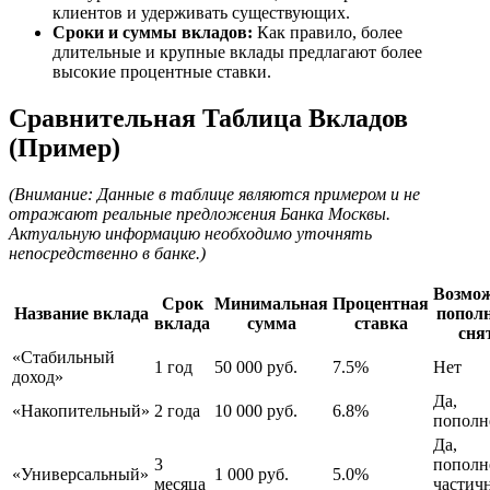
клиентов и удерживать существующих.
Сроки и суммы вкладов:
Как правило, более
длительные и крупные вклады предлагают более
высокие процентные ставки.
Сравнительная Таблица Вкладов
(Пример)
(Внимание: Данные в таблице являются примером и не
отражают реальные предложения Банка Москвы.
Актуальную информацию необходимо уточнять
непосредственно в банке.)
Возмо
Срок
Минимальная
Процентная
Название вклада
попол
вклада
сумма
ставка
сня
«Стабильный
1 год
50 000 руб.
7.5%
Нет
доход»
Да,
«Накопительный»
2 года
10 000 руб.
6.8%
пополн
Да,
3
пополн
«Универсальный»
1 000 руб.
5.0%
месяца
частич