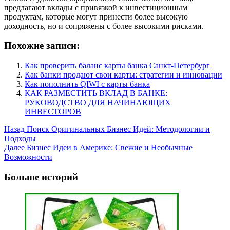
предлагают вклады с привязкой к инвестиционным
продуктам, которые могут принести более высокую
доходность, но и сопряжены с более высокими рисками.
Похожие записи:
Как проверить баланс карты банка Санкт-Петербург
Как банки продают свои карты: стратегии и инновации
Как пополнить QIWI с карты банка
КАК РАЗМЕСТИТЬ ВКЛАД В БАНКЕ:
РУКОВОДСТВО ДЛЯ НАЧИНАЮЩИХ
ИНВЕСТОРОВ
Post
Назад
Поиск Оригинальных Бизнес Идей: Методологии и
Подходы
Navigation
Далее
Бизнес Идеи в Америке: Свежие и Необычные
Возможности
Больше историй