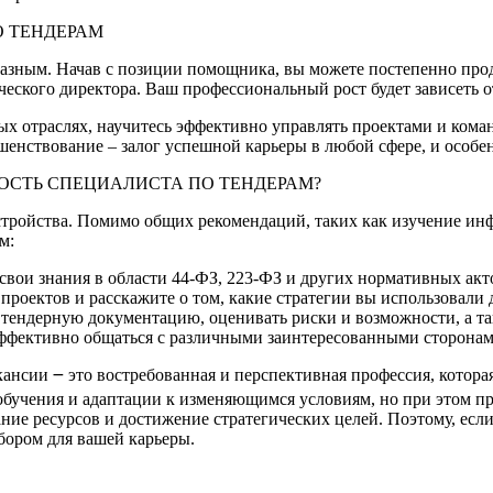
О ТЕНДЕРАМ
азным. Начав с позиции помощника, вы можете постепенно прод
рческого директора. Ваш профессиональный рост будет зависеть 
ых отраслях, научитесь эффективно управлять проектами и коман
шенствование – залог успешной карьеры в любой сфере, и особ
ОСТЬ СПЕЦИАЛИСТА ПО ТЕНДЕРАМ?
стройства. Помимо общих рекомендаций, таких как изучение ин
м:
 свои знания в области 44-ФЗ, 223-ФЗ и других нормативных ак
роектов и расскажите о том, какие стратегии вы использовали 
 тендерную документацию, оценивать риски и возможности, а т
ффективно общаться с различными заинтересованными сторонами
акансии ౼ это востребованная и перспективная профессия, кото
о обучения и адаптации к изменяющимся условиям, но при этом п
ние ресурсов и достижение стратегических целей. Поэтому, ес
бором для вашей карьеры.