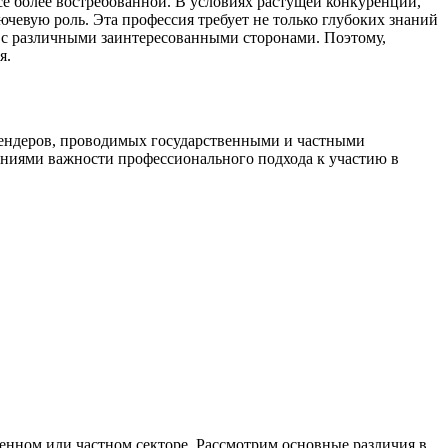
се более востребованной. В условиях растущей конкуренции,
чевую роль. Эта профессия требует не только глубоких знаний
 с различными заинтересованными сторонами. Поэтому,
я.
 тендеров, проводимых государственными и частными
паниями важности профессионального подхода к участию в
твенном или частном секторе. Рассмотрим основные различия в