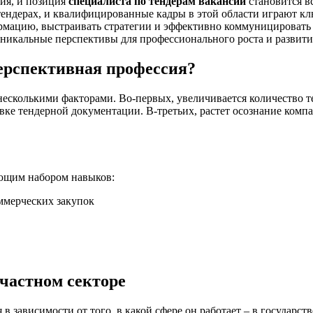
ия, и позиция
специалиста по тендерам вакансии
становится в
ендерах, и квалифицированные кадры в этой области играют клю
ормацию, выстраивать стратегии и эффективно коммуницировать
 уникальные перспективы для профессионального роста и развити
перспективная профессия?
 несколькими факторами. Во-первых, увеличивается количество
вке тендерной документации. В-третьих, растет осознание ком
ующим набором навыков:
оммерческих закупок
 частном секторе
в зависимости от того, в какой сфере он работает – в государс