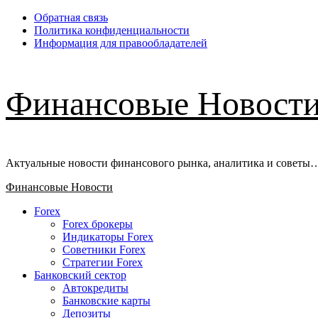
Перейти
Обратная связь
к
Политика конфиденциальности
содержимому
Информация для правообладателей
Финансовые Новост
Актуальные новости финансового рынка, аналитика и советы
Основное
Финансовые Новости
меню
Forex
Forex брокеры
Индикаторы Forex
Советники Forex
Стратегии Forex
Банковский сектор
Автокредиты
Банковские карты
Депозиты