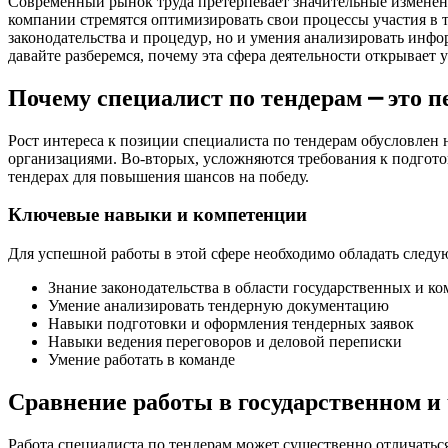
Современный рынок труда претерпевает значительные изменен
компании стремятся оптимизировать свои процессы участия в т
законодательства и процедур, но и умения анализировать инф
давайте разберемся, почему эта сфера деятельности открывает
Почему специалист по тендерам ⎼ это 
Рост интереса к позиции специалиста по тендерам обусловлен
организациями. Во-вторых, усложняются требования к подгото
тендерах для повышения шансов на победу.
Ключевые навыки и компетенции
Для успешной работы в этой сфере необходимо обладать след
Знание законодательства в области государственных и к
Умение анализировать тендерную документацию
Навыки подготовки и оформления тендерных заявок
Навыки ведения переговоров и деловой переписки
Умение работать в команде
Сравнение работы в государственном и
Работа специалиста по тендерам может существенно отличаться 