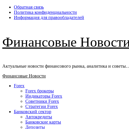
Перейти
Обратная связь
к
Политика конфиденциальности
содержимому
Информация для правообладателей
Финансовые Новост
Актуальные новости финансового рынка, аналитика и советы
Основное
Финансовые Новости
меню
Forex
Forex брокеры
Индикаторы Forex
Советники Forex
Стратегии Forex
Банковский сектор
Автокредиты
Банковские карты
Депозиты