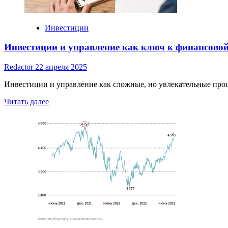
Инвестиции
Инвестиции и управление как ключ к финансовой
Redactor
22 апреля 2025
Инвестиции и управление как сложные, но увлекательные проц
Read
Читать далее
more
about
Инвестиции
и
управление
как
ключ
к
финансовой
стабильности