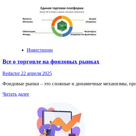
more
about
Основные
формы
инвестиций
Инвестиции
Все о торговле на фондовых рынках
Redactor
22 апреля 2025
Фондовые рынки – это сложные и динамичные механизмы, прив
Read
Читать далее
more
about
Все
о
торговле
на
фондовых