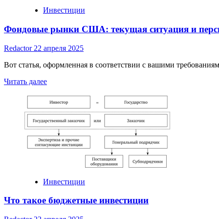
Инвестиции
Фондовые рынки США: текущая ситуация и пер
Redactor
22 апреля 2025
Вот статья, оформленная в соответствии с вашими требовани
Read
Читать далее
more
about
Фондовые
рынки
США:
текущая
ситуация
и
перспективы
Инвестиции
Что такое бюджетные инвестиции