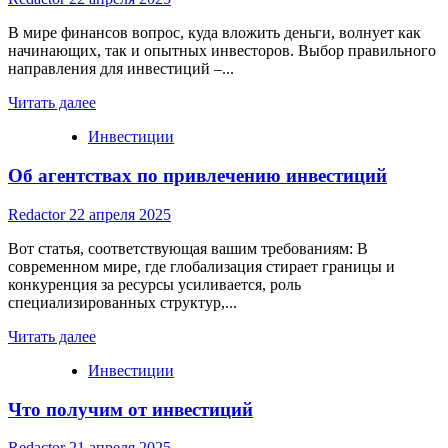
В мире финансов вопрос, куда вложить деньги, волнует как
начинающих, так и опытных инвесторов. Выбор правильного
направления для инвестиций –...
Read
Читать далее
more
Инвестиции
about
Куда
Об агентствах по привлечению инвестиций
вложить
деньги
Redactor
22 апреля 2025
Вот статья, соответствующая вашим требованиям: В
современном мире, где глобализация стирает границы и
конкуренция за ресурсы усиливается, роль
специализированных структур,...
Read
Читать далее
more
Инвестиции
about
Об
Что получим от инвестиций
агентствах
по
привлечению
Redactor
21 апреля 2025