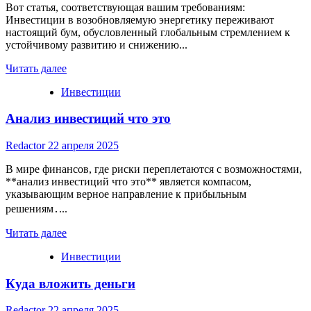
Вот статья, соответствующая вашим требованиям:
Инвестиции в возобновляемую энергетику переживают
настоящий бум, обусловленный глобальным стремлением к
устойчивому развитию и снижению...
Read
Читать далее
more
Инвестиции
about
Инвестиции
Анализ инвестиций что это
в
возобновляемую
энергетику:
Redactor
22 апреля 2025
Ключевые
тенденции
В мире финансов, где риски переплетаются с возможностями,
и
**анализ инвестиций что это** является компасом,
перспективы
указывающим верное направление к прибыльным
решениям․...
Read
Читать далее
more
Инвестиции
about
Анализ
Куда вложить деньги
инвестиций
что
это
Redactor
22 апреля 2025