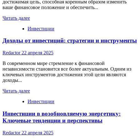
достижимая цель‚ способная коренным образом изменить
ваше финансовое положение и обеспечить...
Read
Читать далее
more
Инвестиции
about
СВОЕ
Доходы от инвестиций: стратегии и инструменты
ПРОИЗВОДСТВО:
ИНВЕСТИЦИЯ
В
Redactor
22 апреля 2025
БУДУЩЕЕ
В современном мире стремление к финансовой
независимости становится все более актуальным. Одним из
ключевых инструментов достижения этой цели являются
доходы...
Read
Читать далее
more
Инвестиции
about
Доходы
Инвестиции в возобновляемую энергетику:
от
инвестиций:
Ключевые тенденции и перспективы
стратегии
и
Redactor
22 апреля 2025
инструменты