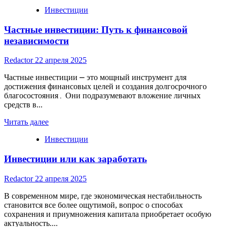
Инвестиции
Частные инвестиции: Путь к финансовой
независимости
Redactor
22 апреля 2025
Частные инвестиции ⎼ это мощный инструмент для
достижения финансовых целей и создания долгосрочного
благосостояния․ Они подразумевают вложение личных
средств в...
Read
Читать далее
more
Инвестиции
about
Частные
Инвестиции или как заработать
инвестиции:
Путь
к
Redactor
22 апреля 2025
финансовой
независимости
В современном мире, где экономическая нестабильность
становится все более ощутимой, вопрос о способах
сохранения и приумножения капитала приобретает особую
актуальность....