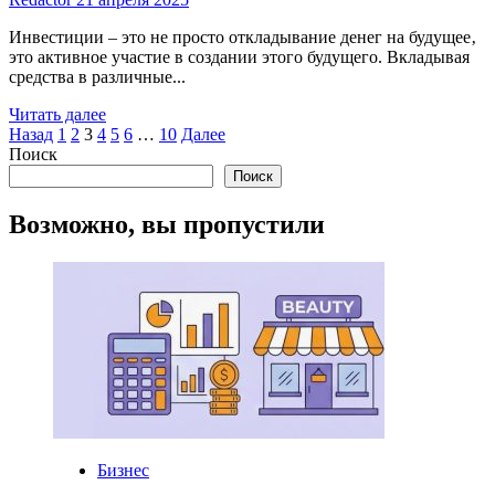
инвестиций
Инвестиции – это не просто откладывание денег на будущее‚
это активное участие в создании этого будущего. Вкладывая
средства в различные...
Read
Читать далее
Пагинация
more
Назад
1
2
3
4
5
6
…
10
Далее
about
Поиск
записей
Что
Поиск
получим
от
Возможно, вы пропустили
инвестиций
Бизнес