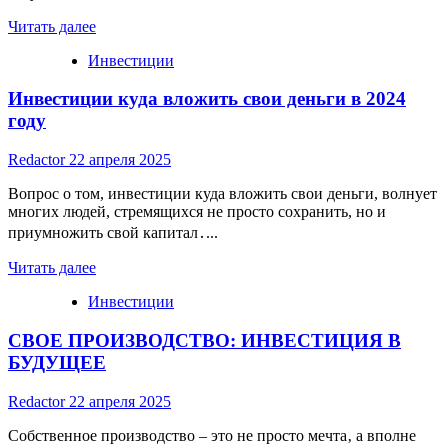
Read
Читать далее
more
Инвестиции
about
Инвестиции
Инвестиции куда вложить свои деньги в 2024
или
как
году
заработать
Redactor
22 апреля 2025
Вопрос о том, инвестиции куда вложить свои деньги, волнует
многих людей, стремящихся не просто сохранить, но и
приумножить свой капитал․...
Read
Читать далее
more
Инвестиции
about
Инвестиции
СВОЕ ПРОИЗВОДСТВО: ИНВЕСТИЦИЯ В
куда
вложить
БУДУЩЕЕ
свои
деньги
Redactor
22 апреля 2025
в
2024
Собственное производство – это не просто мечта‚ а вполне
году