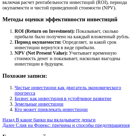
включая расчет рентабельности инвестиций (ROI), периода
окупаемости и чистой приведенной стоимости (NPV).
Методы оценки эффективности инвестиций
ROI (Return on Investment):
Показывает, сколько
прибыли было получено на каждый вложенный рубль.
Период окупаемости:
Определяет, за какой срок
инвестиции вернутся в виде прибыли.
NPV (Net Present Value):
Учитывает временную
стоимость денег и показывает, насколько выгодны
инвестиции в будущем.
Похожие записи:
Чистые инвестиции как двигатель экономического
прогресса
Бизнес как инвестиция в устойчивое развитие
Земельные инвестиции
Кто может привлекать инвестиции
Post
Назад
В какие банки вы вкладываете деньги
Далее
Слив на Форекс: причины и способы предотвращения
Navigation