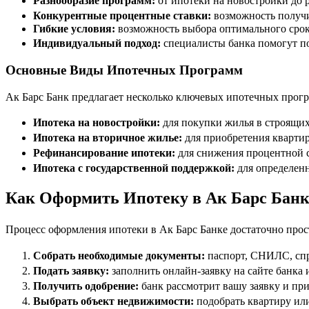
Разнообразие программ:
от ипотеки на новостройки до
Конкурентные процентные ставки:
возможность получи
Гибкие условия:
возможность выбора оптимального срока
Индивидуальный подход:
специалисты банка помогут п
Основные Виды Ипотечных Программ
Ак Барс Банк предлагает несколько ключевых ипотечных прог
Ипотека на новостройки:
для покупки жилья в строящих
Ипотека на вторичное жилье:
для приобретения кварти
Рефинансирование ипотеки:
для снижения процентной 
Ипотека с государственной поддержкой:
для определен
Как Оформить Ипотеку в Ак Барс Банк
Процесс оформления ипотеки в Ак Барс Банке достаточно прос
Собрать необходимые документы:
паспорт, СНИЛС, спр
Подать заявку:
заполнить онлайн-заявку на сайте банка 
Получить одобрение:
банк рассмотрит вашу заявку и пр
Выбрать объект недвижимости:
подобрать квартиру ил