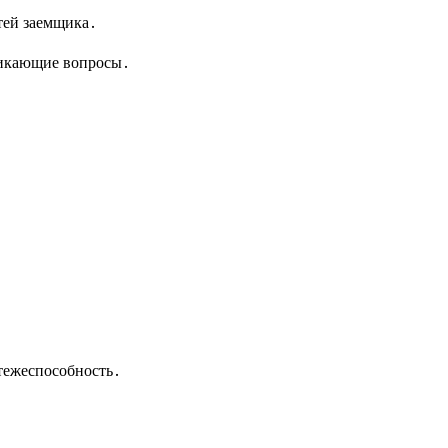
тей заемщика․
никающие вопросы․
тежеспособность․