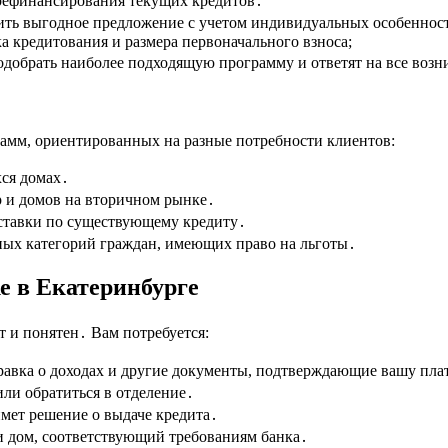
 рефинансирования текущих кредитов․
ть выгодное предложение с учетом индивидуальных особеннос
 кредитования и размера первоначального взноса;
одобрать наиболее подходящую программу и ответят на все воз
рамм, ориентированных на разные потребности клиентов:
ся домах․
р и домов на вторичном рынке․
ставки по существующему кредиту․
ных категорий граждан, имеющих право на льготы․
е в Екатеринбурге
т и понятен․ Вам потребуется:
авка о доходах и другие документы, подтверждающие вашу пла
или обратиться в отделение․
имет решение о выдаче кредита․
и дом, соответствующий требованиям банка․