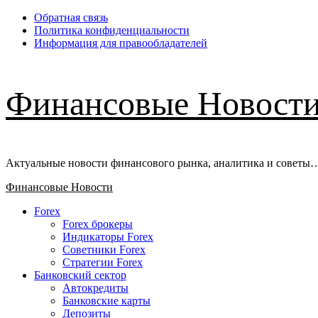
Перейти
Обратная связь
к
Политика конфиденциальности
содержимому
Информация для правообладателей
Финансовые Новост
Актуальные новости финансового рынка, аналитика и советы
Основное
Финансовые Новости
меню
Forex
Forex брокеры
Индикаторы Forex
Советники Forex
Стратегии Forex
Банковский сектор
Автокредиты
Банковские карты
Депозиты