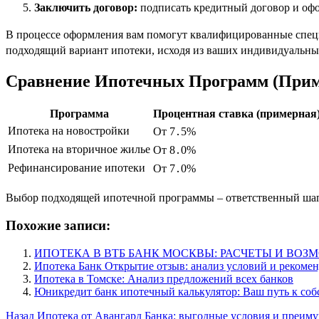
Заключить договор:
подписать кредитный договор и офо
В процессе оформления вам помогут квалифицированные специ
подходящий вариант ипотеки, исходя из ваших индивидуальн
Сравнение Ипотечных Программ (Прим
Программа
Процентная ставка (примерная
Ипотека на новостройки
От 7․5%
Ипотека на вторичное жилье
От 8․0%
Рефинансирование ипотеки
От 7․0%
Выбор подходящей ипотечной программы – ответственный шаг․ 
Похожие записи:
ИПОТЕКА В ВТБ БАНК МОСКВЫ: РАСЧЕТЫ И ВО
Ипотека Банк Открытие отзыв: анализ условий и рекоме
Ипотека в Томске: Анализ предложений всех банков
Юникредит банк ипотечный калькулятор: Ваш путь к со
Post
Назад
Ипотека от Авангард Банка: выгодные условия и преим