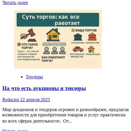
Read
Читать далее
more
about
уралсиб
банк
санкт-
петербург
ипотека
Тендеры
На что есть аукционы и тендеры
Redactor
22 апреля 2025
Мир аукционов и тендеров огромен и разнообразен, предлагая
возможности для приобретения товаров и услуг практически
во всех сферах деятельности․ От...
Read