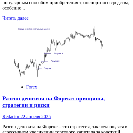
популярным способом приобретения транспортного средства,
особенно...
Read
Читать далее
more
about
Условия
лизинга
авто
в
Альфа
Банке:
преимущества,
недостатки
и
ключевые
Forex
параметры
Разгон депозита на Форекс: принципы,
стратегии и риски
Redactor
22 апреля 2025
Разгон депозита на Форекс – это стратегия, заключающаяся в
агрессивном увеличении торгового капитала за короткий