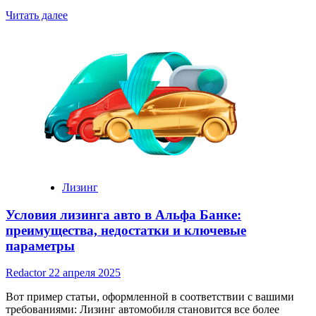
Read
Читать далее
more
about
Как
научиться
на
форексе
Лизинг
Условия лизинга авто в Альфа Банке:
преимущества, недостатки и ключевые
параметры
Redactor
22 апреля 2025
Вот пример статьи, оформленной в соответствии с вашими
требованиями: Лизинг автомобиля становится все более