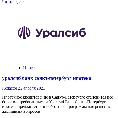
Read
Читать далее
more
about
Как
скачать
советника
для
Форекс:
Полное
руководство
Ипотека
уралсиб банк санкт-петербург ипотека
Redactor
22 апреля 2025
Ипотечное кредитование в Санкт-Петербурге становится все
более востребованным, и Уралсиб Банк Санкт-Петербург
ипотека предлагает разнообразные программы для решения
жилищных вопросов....