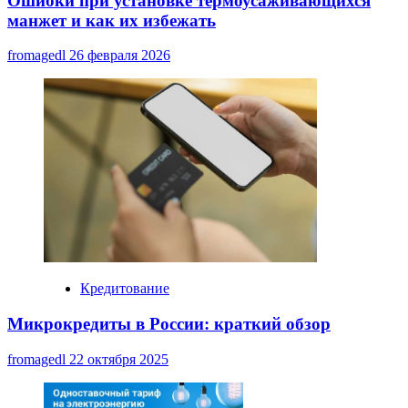
Ошибки при установке термоусаживающихся
манжет и как их избежать
fromagedl
26 февраля 2026
Кредитование
Микрокредиты в России: краткий обзор
fromagedl
22 октября 2025