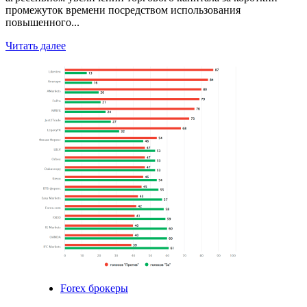
промежуток времени посредством использования
повышенного...
Read
Читать далее
more
about
Разгон
депозита
на
Форекс:
принципы,
стратегии
и
риски
Forex брокеры