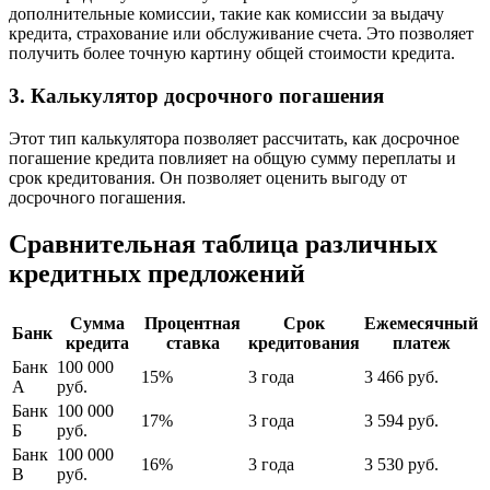
дополнительные комиссии, такие как комиссии за выдачу
кредита, страхование или обслуживание счета. Это позволяет
получить более точную картину общей стоимости кредита.
3. Калькулятор досрочного погашения
Этот тип калькулятора позволяет рассчитать, как досрочное
погашение кредита повлияет на общую сумму переплаты и
срок кредитования. Он позволяет оценить выгоду от
досрочного погашения.
Сравнительная таблица различных
кредитных предложений
Сумма
Процентная
Срок
Ежемесячный
Банк
кредита
ставка
кредитования
платеж
Банк
100 000
15%
3 года
3 466 руб.
А
руб.
Банк
100 000
17%
3 года
3 594 руб.
Б
руб.
Банк
100 000
16%
3 года
3 530 руб.
В
руб.